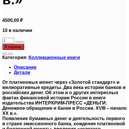
4500,00
₽
10 в наличии
Количество
товара
В корзину
«ДЕНЬГИ:
Денежное
Категория:
Коллекционные книги
обращение
и
Описание
банки
Детали
в
России.
От платиновых монет через «Золотой стандарт» и
XVIII
мелиоративные кредиты. Два века истории банков и
–
российских денег. Об этом и о других интересных
начало
фактах финансовой истории России в книге
XX
издательства ИНТЕРКРИМ-ПРЕСС «ДЕНЬГИ:
в.»
Денежное обращение и банки в России. XVIII – начало
XX в.».
Появление бумажных денег и деятельность первого
в стране эмиссионного банка, хождение платиновой
и биллонной монеты, введение «золотого