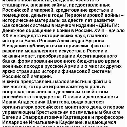
стандарта», внешние займы, предоставленные
Российской империей, кредитование крестьян и
помещиков, деньги в годы Первой мировой войны –
исторические материалы за двести лет развития
банковской системы в научном издании «ДЕНЬГИ:
Денежное обращение и банки в России. XVIII – начало
XX в.» кандидата исторических наук, главного
историка Банка России Александра Бугрова.
В издании публикуются исторические факты о
развитии медальерного искусства в России и
чеканки монет, преобразовании Ассигнационного
банка, формировании военного бюджета во время
военных походов русской Армии и о многих других
ярких страницах истории финансовой системы
Российской империи.
В книге представлены малоизвестные факты о
личностях, которые играли заметную роль в
вопросах, связанных с денежным хозяйством
российского государства. О жизни и деятельности
Ивана Андреевича Шлаттера, выдающегося
организатора российского монетного дела, о первом
управляющем Крестьянским поземельным банком
Евгении Эпафродитовиче Картавцове и профессоре
Илларионе Игнатьевиче Кауфмане, выдающемся