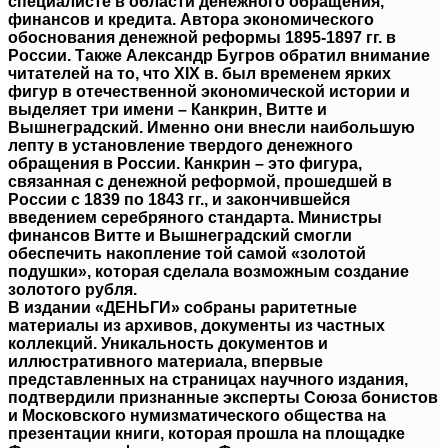
специалисте в области денежного обращения,
финансов и кредита. Автора экономического
обоснования денежной реформы 1895-1897 гг. в
России. Также Александр Бугров обратил внимание
читателей на то, что XIX в. был временем ярких
фигур в отечественной экономической истории и
выделяет три имени – Канкрин, Витте и
Вышнеградский. Именно они внесли наибольшую
лепту в установление твердого денежного
обращения в России. Канкрин – это фигура,
связанная с денежной реформой, прошедшей в
России с 1839 по 1843 гг., и закончившейся
введением серебряного стандарта. Министры
финансов Витте и Вышнеградский смогли
обеспечить накопление той самой «золотой
подушки», которая сделала возможным создание
золотого рубля.
В издании «ДЕНЬГИ» собраны раритетные
материалы из архивов, документы из частных
коллекций. Уникальность документов и
иллюстративного материала, впервые
представленных на страницах научного издания,
подтвердили признанные эксперты Союза бонистов
и Московского нумизматического общества на
презентации книги, которая прошла на площадке