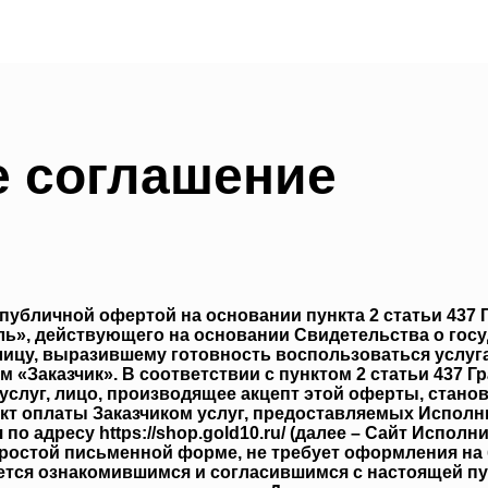
е соглашение
убличной офертой на основании пункта 2 статьи 437
ль», действующего на основании Свидетельства о гос
 лицу, выразившему готовность воспользоваться услу
 «Заказчик». В соответствии с пунктом 2 статьи 437 
услуг, лицо, производящее акцепт этой оферты, стан
т оплаты Заказчиком услуг, предоставляемых Исполни
о адресу https://shop.gold10.ru/ (далее – Сайт Испол
ростой письменной форме, не требует оформления на
ется ознакомившимся и согласившимся с настоящей пу