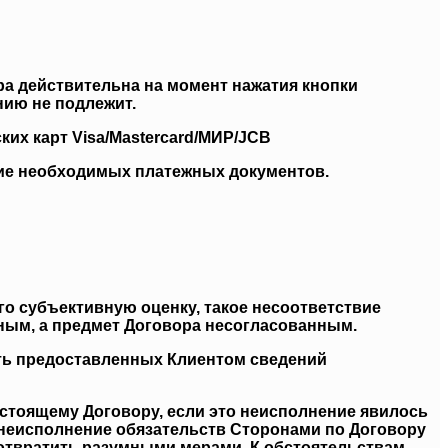
ара действительна на момент нажатия кнопки
нию не подлежит.
ких карт Visa/Mastercard/МИР/JCB
ние необходимых платежных документов.
его субъективную оценку, такое несоответствие
ным, а предмет Договора несогласованным.
сть предоставленных Клиентом сведений
астоящему Договору, если это неисполнение явилось
 неисполнение обязательств Сторонами по Договору
дотвратить разумными мерами. К обстоятельствам