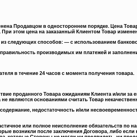
зменена Продавцом в одностороннем порядке. Цена Тов
 При этом цена на заказанный Клиентом Товар измене
м из следующих способов: — с использованием банковс
за правильность производимых им платежей и заполне
теля в течение 24 часов с момента получения товара.
тствие проданного Товара ожиданиям Клиента и/или за 
 не являются основаниями считать Товар некачествен
за содержание, недостаточность и/или несвоевременно
частичное или полное неисполнение обязательств по н
орые возникли после заключения Договора, либо если
а, которые Стороны не могли ни предвидеть, ни пре