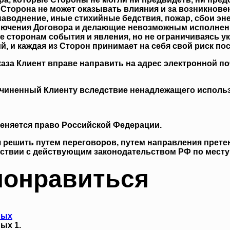
торона не может оказывать влияния и за возникновен
, наводнение, иные стихийные бедствия, пожар, сбои э
ключения Договора и делающие невозможным исполнени
 сторонам события и явления, но не ограничиваясь 
 и каждая из Сторон принимает на себя свой риск пос
каза Клиент вправе направить на адрес электронной п
ричиненный Клиенту вследствие ненадлежащего использ
меняется право Российской Федерации.
я решить путем переговоров, путем направления прете
тствии с действующим законодательством РФ по месту
понравиться
ных
ых 1.