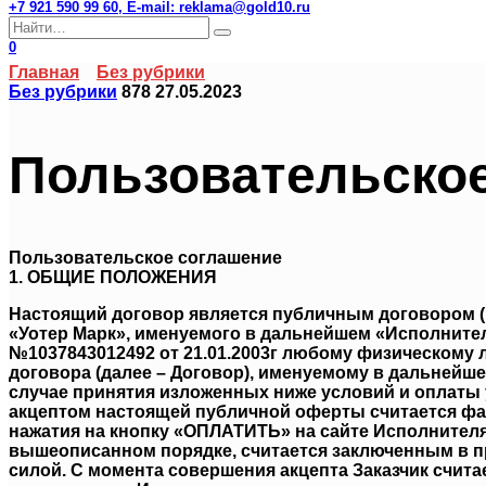
+7 921 590 99 60, E-mail: reklama@gold10.ru
Search
for:
0
Главная
Без рубрики
Без рубрики
878
27.05.2023
Пользовательско
Пользовательское соглашение
1. ОБЩИЕ ПОЛОЖЕНИЯ
Настоящий договор является публичным договором (п
«Уотер Марк», именуемого в дальнейшем «Исполните
№1037843012492 от 21.01.2003г любому физическому
договора (далее – Договор), именуемому в дальнейшем
случае принятия изложенных ниже условий и оплаты 
акцептом настоящей публичной оферты считается фак
нажатия на кнопку «ОПЛАТИТЬ» на сайте Исполнителя п
вышеописанном порядке, считается заключенным в п
силой. С момента совершения акцепта Заказчик счита