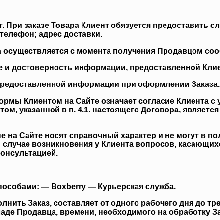
айт. При заказе Товара Клиент обязуется предоставит
телефон; адрес доставки.
а осуществляется с момента получения Продавцом соо
ние и достоверность информации, предоставленной Кли
ь предоставленной информации при оформлении Заказа.
ормы Клиентом на Сайте означает согласие Клиента с
м, указанной в п. 4.1. настоящего Договора, являетс
е на Сайте носят справочный характер и не могут в 
 случае возникновения у Клиента вопросов, касающихс
консультацией.
пособами: — Boxberry — Курьерская служба.
полнить Заказ, составляет от одного рабочего дня до т
аде Продавца, времени, необходимого на обработку Зак