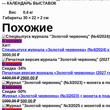
— КАЛЕНДАРЬ ВЫСТАВОК
Вес
0,4 кг
Габариты
30 × 22 × 2 см
Похожие
В корзину
Хит!
Спецвыпуск журнала «Золотой червонец» (№4/2024) к
3000,00
₽
В корзину
Скидка -34%
Печатная версия журнала «Золотой червонец» (2027 г
Первоначальная
Текущая
4400,00
₽
2900,00
₽
цена
цена:
составляла
2900,00 ₽.
В корзину
4400,00 ₽.
Скидка -50%
Журнал «Золотой червонец» (№3/2023) + монета в под
Первоначальная
Текущая
1000,00
₽
500,00
₽
цена
цена:
составляла
500,00 ₽.