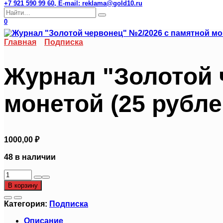
+7 921 590 99 60, E-mail: reklama@gold10.ru
Search
for:
0
Главная
Подписка
Журнал "Золотой 
монетой (25 рубл
1000,00
₽
48 в наличии
Количество
товара
В корзину
Журнал
"Золотой
Категория:
Подписка
червонец"
№2/2026
Описание