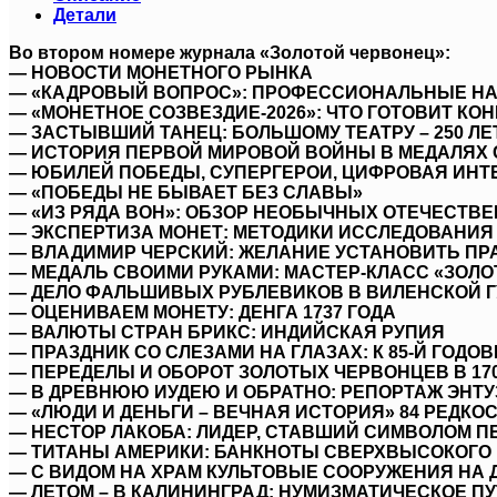
с
Детали
памятной
монетой
Во втором номере журнала «Золотой червонец»:
(25
— НОВОСТИ МОНЕТНОГО РЫНКА
рублей,
— «КАДРОВЫЙ ВОПРОС»: ПРОФЕССИОНАЛЬНЫЕ НА
"ФИКСИКИ")
— «МОНЕТНОЕ СОЗВЕЗДИЕ-2026»: ЧТО ГОТОВИТ КОН
в
— ЗАСТЫВШИЙ ТАНЕЦ: БОЛЬШОМУ ТЕАТРУ – 250 ЛЕ
подарок!
— ИСТОРИЯ ПЕРВОЙ МИРОВОЙ ВОЙНЫ В МЕДАЛЯХ 
— ЮБИЛЕЙ ПОБЕДЫ, СУПЕРГЕРОИ, ЦИФРОВАЯ ИНТЕГ
— «ПОБЕДЫ НЕ БЫВАЕТ БЕЗ СЛАВЫ»
— «ИЗ РЯДА ВОН»: ОБЗОР НЕОБЫЧНЫХ ОТЕЧЕСТВ
— ЭКСПЕРТИЗА МОНЕТ: МЕТОДИКИ ИССЛЕДОВАНИЯ
— ВЛАДИМИР ЧЕРСКИЙ: ЖЕЛАНИЕ УСТАНОВИТЬ ПР
— МЕДАЛЬ СВОИМИ РУКАМИ: МАСТЕР-КЛАСС «ЗОЛО
— ДЕЛО ФАЛЬШИВЫХ РУБЛЕВИКОВ В ВИЛЕНСКОЙ ГУБЕ
— ОЦЕНИВАЕМ МОНЕТУ: ДЕНГА 1737 ГОДА
— ВАЛЮТЫ СТРАН БРИКС: ИНДИЙСКАЯ РУПИЯ
— ПРАЗДНИК СО СЛЕЗАМИ НА ГЛАЗАХ: К 85-Й ГО
— ПЕРЕДЕЛЫ И ОБОРОТ ЗОЛОТЫХ ЧЕРВОНЦЕВ В 1704
— В ДРЕВНЮЮ ИУДЕЮ И ОБРАТНО: РЕПОРТАЖ ЭНТ
— «ЛЮДИ И ДЕНЬГИ – ВЕЧНАЯ ИСТОРИЯ» 84 РЕДКО
— НЕСТОР ЛАКОБА: ЛИДЕР, СТАВШИЙ СИМВОЛОМ 
— ТИТАНЫ АМЕРИКИ: БАНКНОТЫ СВЕРХВЫСОКОГО
— С ВИДОМ НА ХРАМ КУЛЬТОВЫЕ СООРУЖЕНИЯ НА 
— ЛЕТОМ – В КАЛИНИНГРАД: НУМИЗМАТИЧЕСКОЕ П