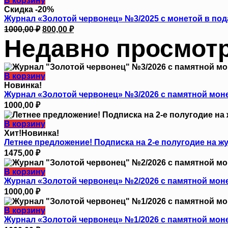
В корзину
1000,00 ₽.
Скидка -20%
Журнал «Золотой червонец» №3/2025 с монетой в под
Первоначальная
Текущая
1000,00
₽
800,00
₽
цена
цена:
Недавно просмот
составляла
800,00 ₽.
1000,00 ₽.
В корзину
Новинка!
Журнал «Золотой червонец» №3/2026 с памятной моне
1000,00
₽
В корзину
Хит!
Новинка!
Летнее предложение! Подписка на 2-е полугодие на ж
1475,00
₽
В корзину
Журнал «Золотой червонец» №2/2026 с памятной моне
1000,00
₽
В корзину
Журнал «Золотой червонец» №1/2026 с памятной моне