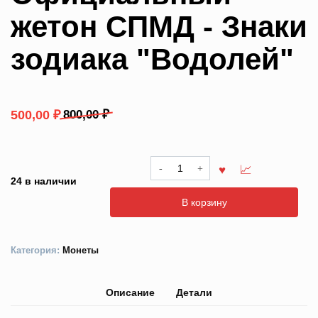
жетон СПМД - Знаки
зодиака "Водолей"
Первоначальная
Текущая
800,00
₽
500,00
₽
цена
цена:
составляла
500,00 ₽.
Количество
800,00 ₽.
товара
24 в наличии
Официальный
В корзину
жетон
СПМД
-
Категория:
Монеты
Знаки
зодиака
"Водолей"
Описание
Детали