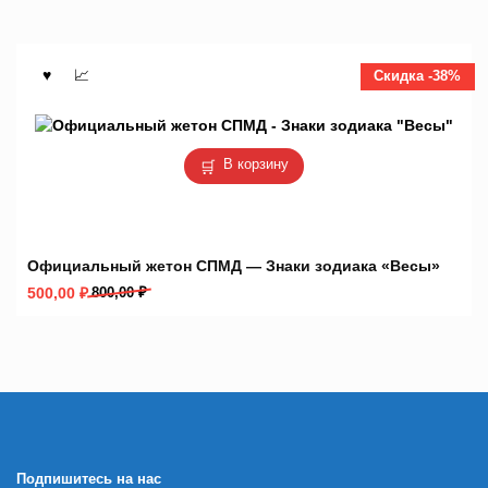
Скидка -38%
В корзину
Официальный жетон СПМД — Знаки зодиака «Весы»
Первоначальная
Текущая
500,00
₽
800,00
₽
цена
цена:
составляла
500,00 ₽.
800,00 ₽.
Подпишитесь на нас