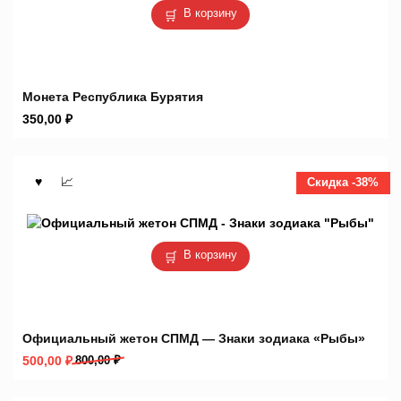
В корзину
Монета Республика Бурятия
350,00
₽
Скидка -38%
В корзину
Официальный жетон СПМД — Знаки зодиака «Рыбы»
Первоначальная
Текущая
500,00
₽
800,00
₽
цена
цена:
составляла
500,00 ₽.