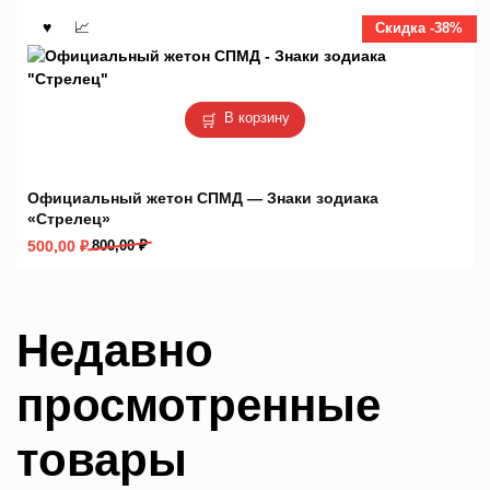
800,00 ₽.
Скидка -38%
В корзину
Официальный жетон СПМД — Знаки зодиака
«Стрелец»
Первоначальная
Текущая
500,00
₽
800,00
₽
цена
цена:
составляла
500,00 ₽.
800,00 ₽.
Недавно
просмотренные
товары